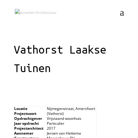
Vathorst Laakse
Tuinen
Locatie
Nijmegenstraat, Amersfoort
Projectsoort
(Vathorst)
Opdrachtgever
Vrijstaand woonhuis
Jaar opdracht
Particulier
Projectarchitect
2017
Aannemer
Jeroen van Hettema